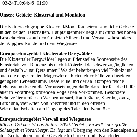
03-24T10:04:46+01:00
Unsere Gebiete: Klostertal und Montafon
Die Naturwachtgruppe Klostertal/Montafon betreut sämtliche Gebiete
in den beiden Talschaften. Hauptaugenmerk liegt auf Grund des hohen
Besucherdrucks auf den Gebieten Silbertal und Verwall – besonders
der Alpgues-Runde und dem Wiegensee.
Europaschutzgebiet Klostertaler Bergwälder
Die Klostertaler Bergwälder liegen auf der steilen Sonnenseite des
Klostertals von Bludenz bis nach Klösterle. Die schwer zugänglichen
und deshalb „unaufgeräumten“ Wälder beherbergen viel Totholz und
auch die eingestreuten Magerwiesen bieten einer Fülle von Insekten
genügend Lebensräume. Diese Fülle und der an Biotopen reiche
Lebensraum bieten die Voraussetzungen dafür, dass hier fast die Hälfe
aller in Vorarlberg brütenden Vogelarten Vorkommen. Besondere
Schutzgüter umfassen Wespenbussard, Raufußkauz, Sperlingskauz,
Birkhuhn, vier Arten von Spechten und in den offenen
Wiesenlandschaften am Eingang des Tales den Neuntöter.
Europaschutzgebiet Verwall und Wiegensee
Mit ca. 120 km² ist das Natura 2000-Gebiet „Verwall” das größte
Schutzgebiet Vorarlbergs. Es liegt am
Übergang von den Randalpen z
den Zentralalpen und die Gesteine im Untergrund als auch der