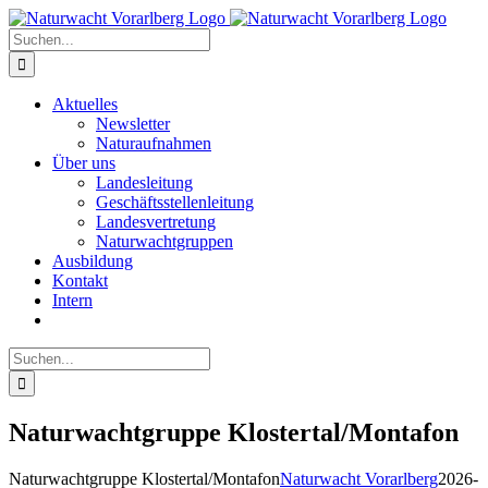
Zum
Inhalt
Suche
springen
nach:
Aktuelles
Newsletter
Naturaufnahmen
Über uns
Landesleitung
Geschäftsstellenleitung
Landesvertretung
Naturwachtgruppen
Ausbildung
Kontakt
Intern
Suche
nach:
Naturwachtgruppe Klostertal/Montafon
Naturwachtgruppe Klostertal/Montafon
Naturwacht Vorarlberg
2026-