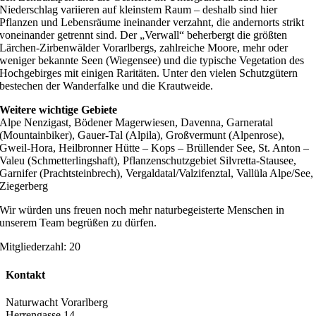
Niederschlag variieren auf kleinstem Raum – deshalb sind hier
Pflanzen und Lebensräume ineinander verzahnt, die andernorts strikt
voneinander getrennt sind. Der „Verwall“ beherbergt die größten
Lärchen-Zirbenwälder Vorarlbergs, zahlreiche Moore, mehr oder
weniger bekannte Seen (Wiegensee) und die typische Vegetation des
Hochgebirges mit einigen Raritäten. Unter den vielen Schutzgütern
bestechen der Wanderfalke und die Krautweide.
Weitere wichtige Gebiete
Alpe Nenzigast, Bödener Magerwiesen, Davenna, Garneratal
(Mountainbiker), Gauer-Tal (Alpila), Großvermunt (Alpenrose),
Gweil-Hora, Heilbronner Hütte – Kops – Brüllender See, St. Anton –
Valeu (Schmetterlingshaft), Pflanzenschutzgebiet Silvretta-Stausee,
Garnifer (Prachtsteinbrech), Vergaldatal/Valzifenztal, Vallüla Alpe/See,
Ziegerberg
Wir würden uns freuen noch mehr naturbegeisterte Menschen in
unserem Team begrüßen zu dürfen.
Mitgliederzahl: 20
Kontakt
Naturwacht Vorarlberg
Herrengasse 14