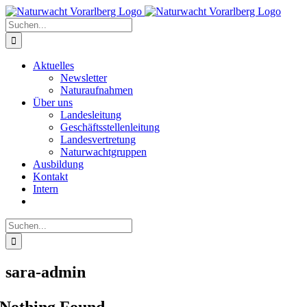
Zum
Inhalt
Suche
springen
nach:
Aktuelles
Newsletter
Naturaufnahmen
Über uns
Landesleitung
Geschäftsstellenleitung
Landesvertretung
Naturwachtgruppen
Ausbildung
Kontakt
Intern
Suche
nach:
sara-admin
Nothing Found