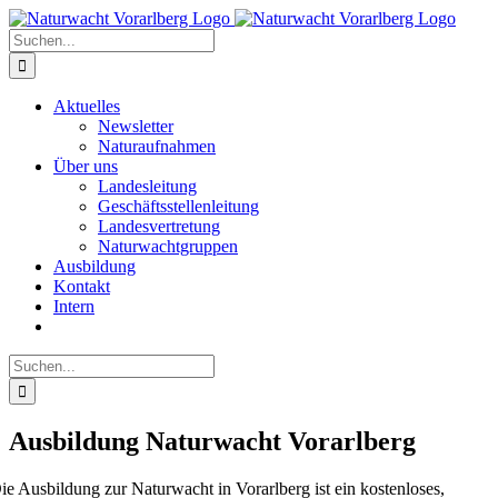
Zum
Inhalt
Suche
springen
nach:
Aktuelles
Newsletter
Naturaufnahmen
Über uns
Landesleitung
Geschäftsstellenleitung
Landesvertretung
Naturwachtgruppen
Ausbildung
Kontakt
Intern
Suche
nach:
Ausbildung Naturwacht Vorarlberg
ie Ausbildung zur Naturwacht in Vorarlberg ist ein kostenloses,