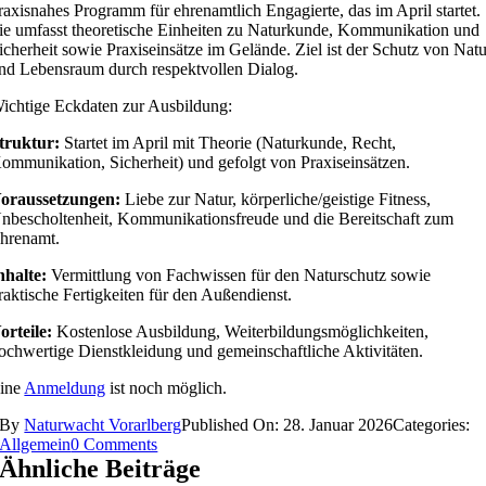
raxisnahes Programm für ehrenamtlich Engagierte, das im April startet.
ie umfasst theoretische Einheiten zu Naturkunde, Kommunikation und
icherheit sowie Praxiseinsätze im Gelände. Ziel ist der Schutz von Nat
nd Lebensraum durch respektvollen Dialog.
ichtige Eckdaten zur Ausbildung:
truktur:
Startet im April mit Theorie (Naturkunde, Recht,
ommunikation, Sicherheit) und gefolgt von Praxiseinsätzen.
oraussetzungen:
Liebe zur Natur, körperliche/geistige Fitness,
nbescholtenheit, Kommunikationsfreude und die Bereitschaft zum
hrenamt.
nhalte:
Vermittlung von Fachwissen für den Naturschutz sowie
raktische Fertigkeiten für den Außendienst.
orteile:
Kostenlose Ausbildung, Weiterbildungsmöglichkeiten,
ochwertige Dienstkleidung und gemeinschaftliche Aktivitäten.
ine
Anmeldung
ist noch möglich.
By
Naturwacht Vorarlberg
Published On: 28. Januar 2026
Categories:
on
Allgemein
0 Comments
Ausbildung
Ähnliche Beiträge
Naturwacht