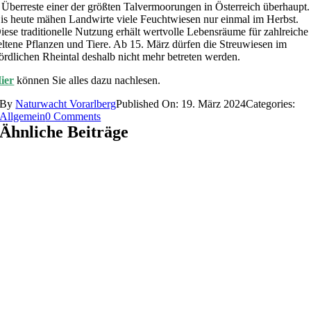
 Überreste einer der größten Talvermoorungen in Österreich überhaupt.
is heute mähen Landwirte viele Feuchtwiesen nur einmal im Herbst.
iese traditionelle Nutzung erhält wertvolle Lebensräume für zahlreiche
eltene Pflanzen und Tiere. Ab 15. März dürfen die Streuwiesen im
ördlichen Rheintal deshalb nicht mehr betreten werden.
ier
können Sie alles dazu nachlesen.
By
Naturwacht Vorarlberg
Published On: 19. März 2024
Categories:
on
Allgemein
0 Comments
Betretungsverbot
Ähnliche Beiträge
in
den
Streuwiesen