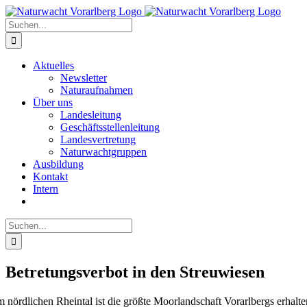
Zum
Inhalt
Suche
springen
nach:
Aktuelles
Newsletter
Naturaufnahmen
Über uns
Landesleitung
Geschäftsstellenleitung
Landesvertretung
Naturwachtgruppen
Ausbildung
Kontakt
Intern
Suche
nach:
Betretungsverbot in den Streuwiesen
m nördlichen Rheintal ist die größte Moorlandschaft Vorarlbergs erhalt