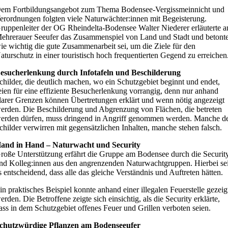
em Fortbildungsangebot zum Thema Bodensee-Vergissmeinnicht und
erordnungen folgten viele Naturwächter:innen mit Begeisterung.
ruppenleiter der OG Rheindelta-Bodensee Walter Niederer erläuterte 
ehrerauer Seeufer das Zusammenspiel von Land und Stadt und betonte
ie wichtig die gute Zusammenarbeit sei, um die Ziele für den
aturschutz in einer touristisch hoch frequentierten Gegend zu erreichen
esucherlenkung durch Infotafeln und Beschilderung
childer, die deutlich machen, wo ein Schutzgebiet beginnt und endet,
eien für eine effiziente Besucherlenkung vorrangig, denn nur anhand
larer Grenzen können Übertretungen erklärt und wenn nötig angezeigt
erden. Die Beschilderung und Abgrenzung von Flächen, die betreten
erden dürfen, muss dringend in Angriff genommen werden. Manche d
childer verwirren mit gegensätzlichen Inhalten, manche stehen falsch.
and in Hand – Naturwacht und Security
roße Unterstützung erfährt die Gruppe am Bodensee durch die Securit
nd Kolleg:innen aus den angrenzenden Naturwachtgruppen. Hierbei se
s entscheidend, dass alle das gleiche Verständnis und Auftreten hätten.
in praktisches Beispiel konnte anhand einer illegalen Feuerstelle gezeig
erden. Die Betroffene zeigte sich einsichtig, als die Security erklärte,
ass in dem Schutzgebiet offenes Feuer und Grillen verboten seien.
chutzwürdige Pflanzen am Bodenseeufer