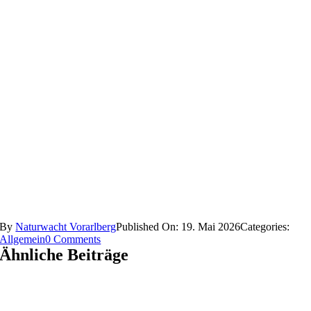
By
Naturwacht Vorarlberg
Published On: 19. Mai 2026
Categories:
on
Allgemein
0 Comments
Bodensee-
Ähnliche Beiträge
Vergissmeinnicht
und
Verordnungen
im