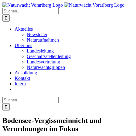
Zum
Inhalt
Suche
springen
nach:
Aktuelles
Newsletter
Naturaufnahmen
Über uns
Landesleitung
Geschäftsstellenleitung
Landesvertretung
Naturwachtgruppen
Ausbildung
Kontakt
Intern
Suche
nach:
Bodensee-Vergissmeinnicht und
Verordnungen im Fokus