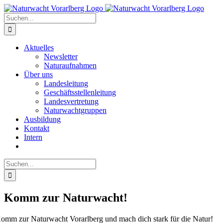
Zum
Inhalt
Suche
springen
nach:
Aktuelles
Newsletter
Naturaufnahmen
Über uns
Landesleitung
Geschäftsstellenleitung
Landesvertretung
Naturwachtgruppen
Ausbildung
Kontakt
Intern
Suche
nach:
Komm zur Naturwacht!
omm zur Naturwacht Vorarlberg und mach dich stark für die Natur!