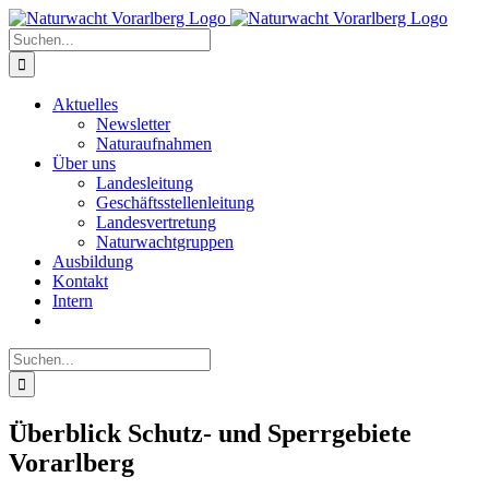
Zum
Inhalt
Suche
springen
nach:
Aktuelles
Newsletter
Naturaufnahmen
Über uns
Landesleitung
Geschäftsstellenleitung
Landesvertretung
Naturwachtgruppen
Ausbildung
Kontakt
Intern
Suche
nach:
Überblick Schutz- und Sperrgebiete
Vorarlberg