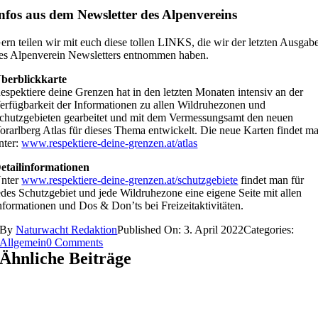
nfos aus dem Newsletter des Alpenvereins
ern teilen wir mit euch diese tollen LINKS, die wir der letzten Ausgab
es Alpenverein Newsletters entnommen haben.
berblickkarte
espektiere deine Grenzen hat in den letzten Monaten intensiv an der
erfügbarkeit der Informationen zu allen Wildruhezonen und
chutzgebieten gearbeitet und mit dem Vermessungsamt den neuen
orarlberg Atlas für dieses Thema entwickelt. Die neue Karten findet m
nter:
www.respektiere-deine-grenzen.at/atlas
etailinformationen
nter
www.respektiere-deine-grenzen.at/schutzgebiete
findet man für
edes Schutzgebiet und jede Wildruhezone eine eigene Seite mit allen
nformationen und Dos & Don’ts bei Freizeitaktivitäten.
By
Naturwacht Redaktion
Published On: 3. April 2022
Categories:
on
Allgemein
0 Comments
Überblick
Ähnliche Beiträge
Schutz-
und
Sperrgebiete
Vorarlberg