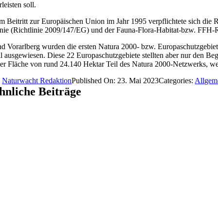
eisten soll.
m Beitritt zur Europäischen Union im Jahr 1995 verpflichtete sich die
inie (Richtlinie 2009/147/EG) und der Fauna-Flora-Habitat-bzw. FFH-Ri
d Vorarlberg wurden die ersten Natura 2000- bzw. Europaschutzgebiete
ell ausgewiesen. Diese 22 Europaschutzgebiete stellten aber nur den Be
ner Fläche von rund 24.140 Hektar Teil des Natura 2000-Netzwerks, wel
y
Naturwacht Redaktion
Published On: 23. Mai 2023
Categories:
Allgem
hnliche Beiträge