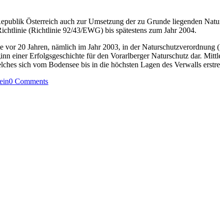
 Republik Österreich auch zur Umsetzung der zu Grunde liegenden Natur
chtlinie (Richtlinie 92/43/EWG) bis spätestens zum Jahr 2004.
 vor 20 Jahren, nämlich im Jahr 2003, in der Naturschutzverordnung (
ginn einer Erfolgsgeschichte für den Vorarlberger Naturschutz dar. Mit
ches sich vom Bodensee bis in die höchsten Lagen des Verwalls erstre
on
ein
0 Comments
20
Jahre
Natura-
2000-
Gebiete