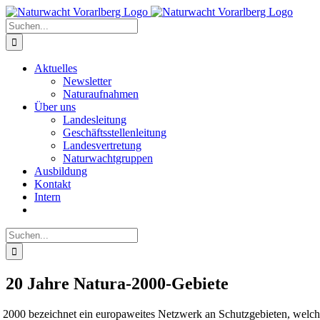
Zum
Inhalt
Suche
springen
nach:
Aktuelles
Newsletter
Naturaufnahmen
Über uns
Landesleitung
Geschäftsstellenleitung
Landesvertretung
Naturwachtgruppen
Ausbildung
Kontakt
Intern
Suche
nach:
20 Jahre Natura-2000-Gebiete
 2000 bezeichnet ein europaweites Netzwerk an Schutzgebieten, welche