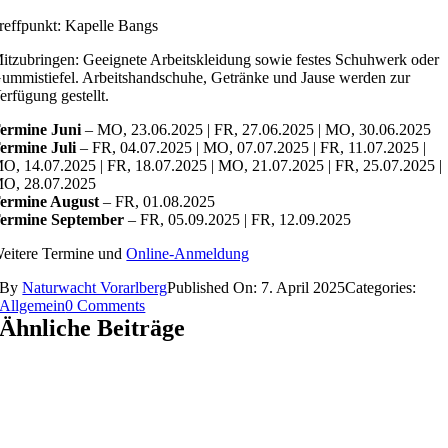
reffpunkt: Kapelle Bangs
itzubringen: Geeignete Arbeitskleidung sowie festes Schuhwerk oder
ummistiefel. Arbeitshandschuhe, Getränke und Jause werden zur
erfügung gestellt.
ermine Juni
– MO, 23.06.2025 | FR, 27.06.2025 | MO, 30.06.2025
ermine Juli
– FR, 04.07.2025 | MO, 07.07.2025 | FR, 11.07.2025 |
O, 14.07.2025 | FR, 18.07.2025 | MO, 21.07.2025 | FR, 25.07.2025 |
O, 28.07.2025
ermine August
– FR, 01.08.2025
ermine September
– FR, 05.09.2025 | FR, 12.09.2025
eitere Termine und
Online-Anmeldung
By
Naturwacht Vorarlberg
Published On: 7. April 2025
Categories:
on
Allgemein
0 Comments
Vielfalter-
Ähnliche Beiträge
Aktionen
2025