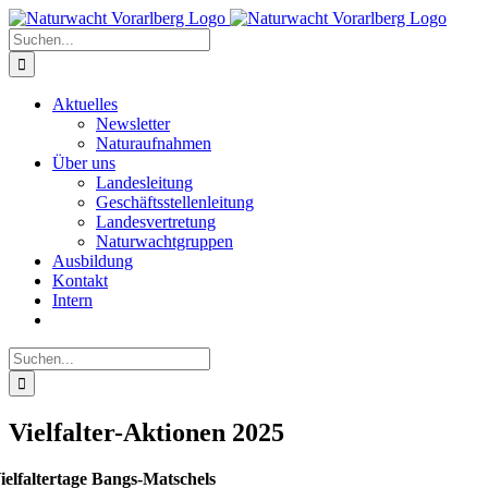
Zum
Inhalt
Suche
springen
nach:
Aktuelles
Newsletter
Naturaufnahmen
Über uns
Landesleitung
Geschäftsstellenleitung
Landesvertretung
Naturwachtgruppen
Ausbildung
Kontakt
Intern
Suche
nach:
Vielfalter-Aktionen 2025
ielfaltertage Bangs-Matschels